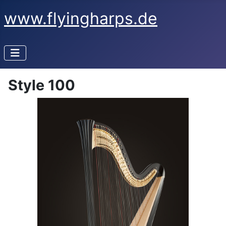
www.flyingharps.de
Style 100