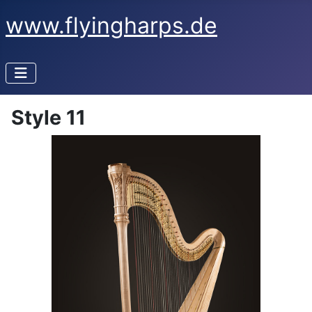
www.flyingharps.de
Style 11