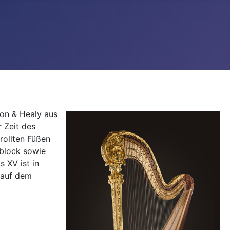
yon & Healy aus
r Zeit des
crollten Füßen
eblock sowie
 XV ist in
 auf dem